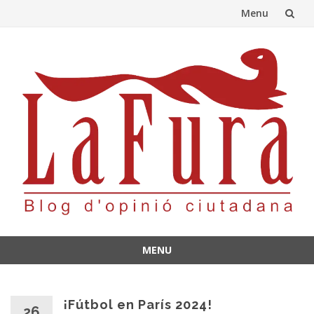
Menu
Skip
to
content
MENU
Skip
to
content
¡Fútbol en París 2024!
26